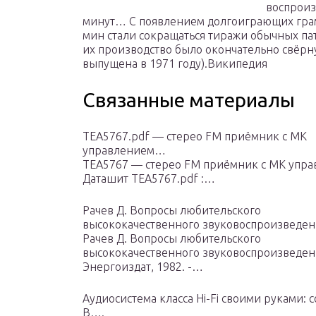
воспроиз
минут… С появлением долгоиграющих грамп
мин стали сокращаться тиражи обычных пат
их производство было окончательно свёрн
выпущена в 1971 году).Википедия
Связанные материалы
TEA5767.pdf — стерео FM приёмник с МК
управлением…
TEA5767 — стерео FM приёмник с МК упр
Даташит TEA5767.pdf :…
Рачев Д. Вопросы любительского
высококачественного звуковоспроизведе
Рачев Д. Вопросы любительского
высококачественного звуковоспроизведени
Энергоиздат, 1982. -…
Аудиосистема класса Hi-Fi своими руками: 
В….