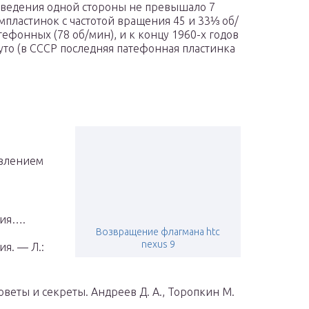
ведения одной стороны не превышало 7
ластинок с частотой вращения 45 и 33⅓ об/
ефонных (78 об/мин), и к концу 1960-х годов
уто (в СССР последняя патефонная пластинка
авлением
ния….
Возвращение флагмана htc
nexus 9
я. — Л.:
советы и секреты. Андреев Д. А., Торопкин М.