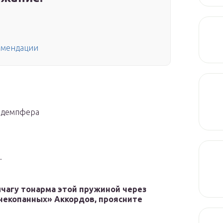
комендации
н демпфера
.
ычагу тонарма этой пружиной через
екопанных» Аккордов, проясните