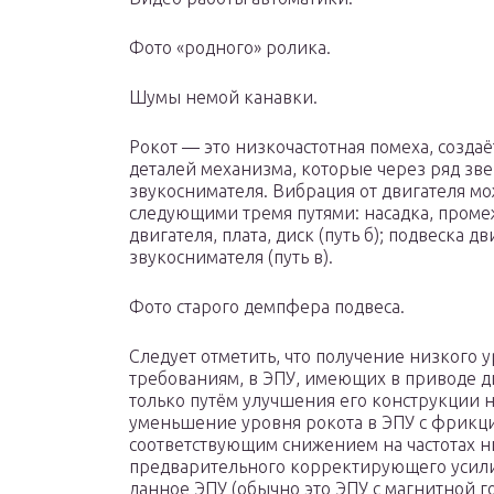
Фото «родного» ролика.
Шумы немой канавки.
Рокот — это низкочастотная помеха, созда
деталей механизма, которые через ряд зве
звукоснимателя. Вибрация от двигателя мо
следующими тремя путями: насадка, промеж
двигателя, плата, диск (путь б); подвеска д
звукоснимателя (путь в).
Фото старого демпфера подвеса.
Следует отметить, что получение низкого
требованиям, в ЭПУ, имеющих в приводе д
только путём улучшения его конструкции н
уменьшение уровня рокота в ЭПУ с фрикц
соответствующим снижением на частотах н
предварительного корректирующего усилит
данное ЭПУ (обычно это ЭПУ с магнитной г