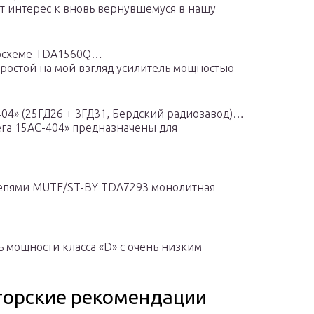
ает интерес к вновь вернувшемуся в нашу
росхеме TDA1560Q…
простой на мой взгляд усилитель мощностью
404» (25ГД26 + 3ГД31, Бердский радиозавод)…
ега 15АС-404» предназначены для
цепями MUTE/ST-BY TDA7293 монолитная
мощности класса «D» с очень низким
горские рекомендации