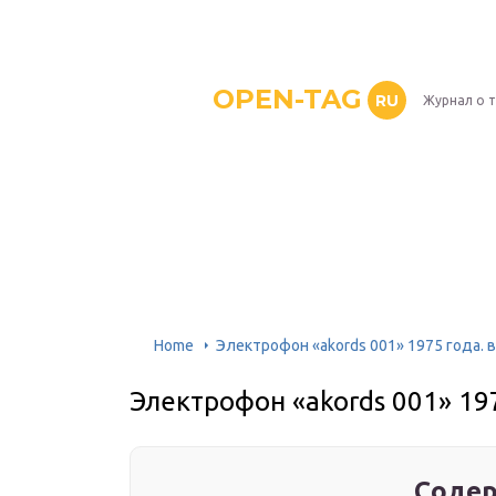
OPEN-TAG
RU
Журнал о 
Home
Электрофон «akords 001» 1975 года. 
Электрофон «akords 001» 19
Содер