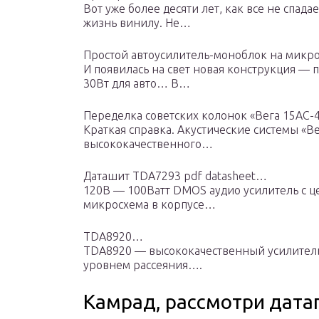
Вот уже более десяти лет, как все не спад
жизнь винилу. Не…
Простой автоусилитель-моноблок на мик
И появилась на свет новая конструкция — 
30Вт для авто… В…
Переделка советских колонок «Вега 15АС-
Краткая справка. Акустические системы «В
высококачественного…
Даташит TDA7293 pdf datasheet…
120В — 100Ватт DMOS аудио усилитель с 
микросхема в корпусе…
TDA8920…
TDA8920 — высококачественный усилитель 
уровнем рассеяния….
Камрад, рассмотри дата