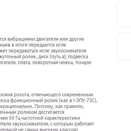
ётся вибрациями двигателя или других
ньев в итоге передаются игле
жет передаваться игле звукоснимателя
уточный ролик, диск (путь а); подвеска
вигателя, плата, поворотная ножка, тонарм
 уровня рокота, отвечающего современным
иска фрикционный ролик (как в I-ЭПУ-73С),
ерационально. Поэтому, как правило,
ионным роликом достигается
иже 50 Гц частотной характеристики
еля звукоснимателя, с которым работает
оловкой не самых высоких классов)