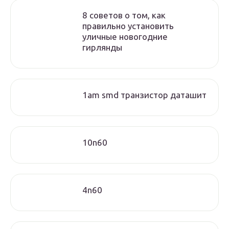
8 советов о том, как
правильно установить
уличные новогодние
гирлянды
1am smd транзистор даташит
10n60
4n60