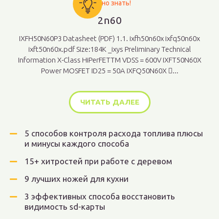
Важно знать!
2n60
IXFH50N60P3 Datasheet (PDF) 1.1. ixfh50n60x ixfq50n60x
ixft50n60x.pdf Size:184K _ixys Preliminary Technical
Information X-Class HiPerFETTM VDSS = 600V IXFT50N60X
Power MOSFET ID25 = 50A IXFQ50N60X ...
ЧИТАТЬ ДАЛЕЕ
5 способов контроля расхода топлива плюсы
и минусы каждого способа
15+ хитростей при работе с деревом
9 лучших ножей для кухни
3 эффективных способа восстановить
видимость sd-карты