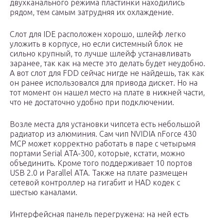
двухканального режима пластинки находились
рядом, тем самым затрудняя их охлаждение.
Слот для IDE расположен хорошо, шлейф легко
уложить в корпусе, но если системный блок не
сильно крупный, то лучше шлейф устанавливать
заранее, так как на месте это делать будет неудобно.
А вот слот для FDD сейчас нигде не найдешь, так как
он ранее использовался для привода дискет. Но на
тот момент он нашел место на плате в нижней части,
что не достаточно удобно при подключении.
Возле места для установки чипсета есть небольшой
радиатор из алюминия. Сам чип NVIDIA nForce 430
MCP может корректно работать в паре с четырьмя
портами Serial ATA-300, которые, кстати, можно
объединить. Кроме того поддерживает 10 портов
USB 2.0 и Parallel ATA. Также на плате размещен
сетевой контроллер на гигабит и HAD кодек с
шестью каналами.
Интерфейсная панель перегружена: на ней есть