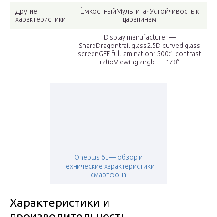
Другие
ЁмкостныйМультитачУстойчивость к
характеристики
царапинам
Display manufacturer —
SharpDragontrail glass2.5D curved glass
screenGFF full lamination1500:1 contrast
ratioViewing angle — 178°
Oneplus 6t — обзор и
технические характеристики
смартфона
Характеристики и
производительность