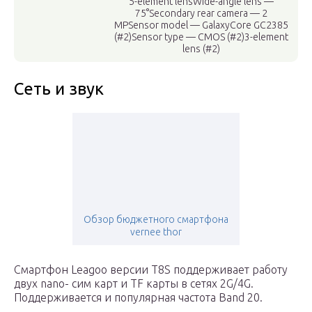
5-element lensWide-angle lens —
75°Secondary rear camera — 2
MPSensor model — GalaxyCore GC2385
(#2)Sensor type — CMOS (#2)3-element
lens (#2)
Сеть и звук
Обзор бюджетного смартфона
vernee thor
Смартфон Leagoo версии T8S поддерживает работу
двух nano- сим карт и TF карты в сетях 2G/4G.
Поддерживается и популярная частота Band 20.