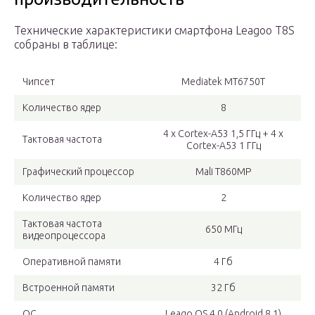
Технические характеристики смартфона Leagoo T8S
собраны в таблице:
Чипсет
Mediatek MT6750T
Количество ядер
8
4 х Cortex-A53 1,5 ГГц + 4 х
Тактовая частота
Cortex-A53 1 ГГц
Графический процессор
Mali T860MP
Количество ядер
2
Тактовая частота
650 МГц
видеопроцессора
Оперативной памяти
4 Гб
Встроенной памяти
32 Гб
ОС
Leago OS 4.0 (Android 8.1)