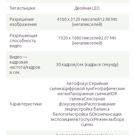
Тип вспышки
Двойная LED
Разрешение
4160 x 3120 пикселей12.98 Мп
изображения
(мегапикселей)
Разрешающая
1920 x 1080 пикселей2.07 Мп
способность
(мегапикселей)
видео
Видео —
кадровая
30 кадров/сек (кадры в секунду)
частота/кадров
в сек.
АвтофокусСерийная
съёмкаЦифровой зумГеографические
меткиПанорамная съёмкаHDR
съёмкаСенсорная
Характеристики
фокусировкаРаспознавание
лицНастройка баланса
белогоНастройка ISOКомпенсация
экспозицииАвтоспускРежим выбора
сцены