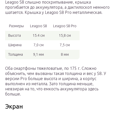
Leagoo S8 слышно поскрипывание, крышка
прогибается до аккумулятора, а дактилоскоп немного
шатается. Крышка у Leagoo S8 Pro металлическая.
Размеры
Leagoo S8
Leagoo S8 Pro
Высота
15.4 см
15,8 см
Ширина
7,0 см
7,5 см
Толщина
9,1 мм
8 мм
Оба смартфоны тяжеловатые, по 175 г. Сложно
объяснить, чем вызваны такая толщина и вес у S8. У
версии Pro больше высота и ширина, а корпус
выполнен из металла. Зато толщина меньше,
невзирая на то, что емкость аккумулятора здесь
больше.
Экран