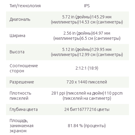
Тип/технология
IPS
5.72 in (дюймы)145.29 мм
Диагональ
(миллиметры)14.53 см (сантиметры)
2.56 in (дюймы)64.97 мм
Ширина
(миллиметры)6.5 см (сантиметры)
5.12 in (дюймы)129.95 мм
Высота
(миллиметры)12.99 см (сантиметры)
Соотношение
2:12:1 (18:9)
сторон
Разрешение
720 x 1440 пикселей
Плотность
281 ppi (пикселей на дюйм)110 ppcm
пикселей
(пикселей на сантиметр)
Глубина цвета
24 бит16777216 цветы
Площадь,
занимаемая
81.84 % (проценты)
экраном