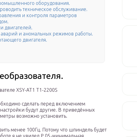
промышленного оборудования.
проводить техническое обслуживание.
равления и контроля параметров
дом.
и двигателей.
т аварий и аномальных режимов работы.
отающего двигателя.
реобразователя.
вателе XSY-AT1 T1-2200S
обходимо сделать перед включением
в настройки будут другие. В приведённых
аметры возможно установить.
авить менее 100Гц. Потому что шпиндель будет
работе я не увидел.Р 05-минимальная