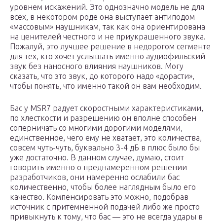
уровнем искажений. Это однозначно модель не для
всех, в некотором роде она выступает антиподом
«массовым» наушникам, так как она ориентирована
на ценителей честного и не приукрашенного звука.
Пожалуй, это лучшее решение в недорогом сегменте
для тех, кто хочет услышать именно аудиофильский
звук без наносного влияния наушников. Могу
сказать, что это звук, до которого надо «дорасти»,
чтобы понять, что именно такой он вам необходим.
Бас у MSR7 радует скоростными характеристиками,
по хлесткости и разрешению он вполне способен
соперничать со многими дорогими моделями,
единственное, чего ему не хватает, это количества,
совсем чуть-чуть, буквально 3-4 дБ в плюс было бы
уже достаточно. В данном случае, думаю, стоит
говорить именно о преднамеренном решении
разработчиков, они намеренно ослабили бас
количественно, чтобы более наглядным было его
качество. Компенсировать это можно, подобрав
источник с притемненной подачей либо же просто
привыкнуть к тому, что бас — это не всегда удары в