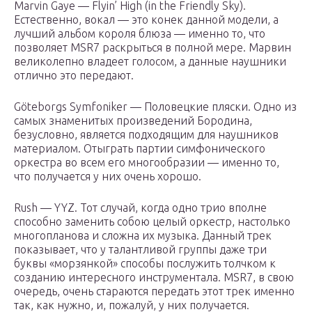
Marvin Gaye — Flyin’ High (in the Friendly Sky).
Естественно, вокал — это конек данной модели, а
лучший альбом короля блюза — именно то, что
позволяет MSR7 раскрыться в полной мере. Марвин
великолепно владеет голосом, а данные наушники
отлично это передают.
Göteborgs Symfoniker — Половецкие пляски. Одно из
самых знаменитых произведений Бородина,
безусловно, является подходящим для наушников
материалом. Отыграть партии симфонического
оркестра во всем его многообразии — именно то,
что получается у них очень хорошо.
Rush — YYZ. Тот случай, когда одно трио вполне
способно заменить собою целый оркестр, настолько
многопланова и сложна их музыка. Данный трек
показывает, что у талантливой группы даже три
буквы «морзянкой» способы послужить толчком к
созданию интересного инструментала. MSR7, в свою
очередь, очень стараются передать этот трек именно
так, как нужно, и, пожалуй, у них получается.