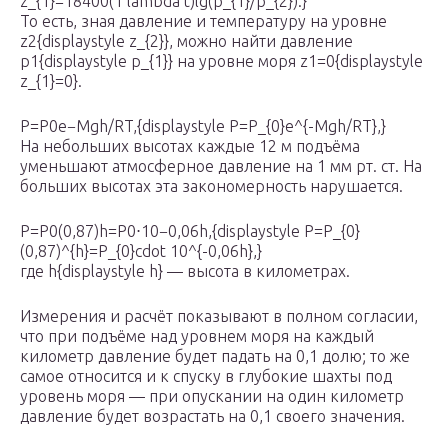
z_{1}=18400(1 lambda t)lg(p_{1}/p_{2}).}
То есть, зная давление и температуру на уровне
z2{displaystyle z_{2}}, можно найти давление
p1{displaystyle p_{1}} на уровне моря z1=0{displaystyle
z_{1}=0}.
P=P0e−Mgh/RT,{displaystyle P=P_{0}e^{-Mgh/RT},}
На небольших высотах каждые 12 м подъёма
уменьшают атмосферное давление на 1 мм рт. ст. На
больших высотах эта закономерность нарушается.
P=P0(0,87)h=P0⋅10−0,06h,{displaystyle P=P_{0}
(0,87)^{h}=P_{0}cdot 10^{-0,06h},}
где h{displaystyle h} — высота в километрах.
Измерения и расчёт показывают в полном согласии,
что при подъёме над уровнем моря на каждый
километр давление будет падать на 0,1 долю; то же
самое относится и к спуску в глубокие шахты под
уровень моря — при опускании на один километр
давление будет возрастать на 0,1 своего значения.