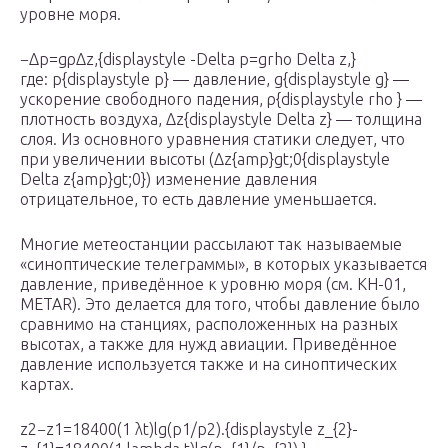
уровне моря.
−Δp=gρΔz,{displaystyle -Delta p=grho Delta z,}
где: p{displaystyle p} — давление, g{displaystyle g} —
ускорение свободного падения, ρ{displaystyle rho } —
плотность воздуха, Δz{displaystyle Delta z} — толщина
слоя. Из основного уравнения статики следует, что
при увеличении высоты (Δz{amp}gt;0{displaystyle
Delta z{amp}gt;0}) изменение давления
отрицательное, то есть давление уменьшается.
Многие метеостанции рассылают так называемые
«синоптические телеграммы», в которых указывается
давление, приведённое к уровню моря (см. КН-01,
METAR). Это делается для того, чтобы давление было
сравнимо на станциях, расположенных на разных
высотах, а также для нужд авиации. Приведённое
давление используется также и на синоптических
картах.
z2−z1=18400(1 λt)lg⁡(p1/p2).{displaystyle z_{2}-