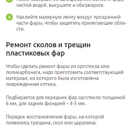
чистой водой, высу­ши­те и обез­жирь­те.
Наклей­те маляр­ную лен­ту вокруг про­зрач­ной
части фары, что­бы защи­тить при­ле­га­ю­щие обла­
сти.
Ремонт сколов и трещин
пластиковых фар
Чтобы сделать ремонт фары из оргстекла или
поликарбоната, надо приготовить соответствующий
материал, из которого была изготовлена
поврежденная оптика.
Подбирается для передних фар оргстекло толщиной
6 мм, для задних фонарей – 4-5 мм.
Порядок восстановления фары, на которой
появились трещина, скол или царапина: