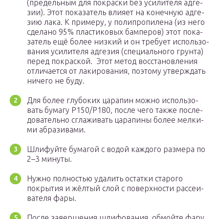
(пре­дель­ным для покрас­ки без уси­ли­те­ля адге­
зии). Этот пока­за­тель вли­я­ет на конеч­ную адге­
зию лака. К при­ме­ру, у поли­про­пи­ле­на (из него
сде­ла­но 95% пла­сти­ко­вых бам­пе­ров) этот пока­
за­тель ещё более низ­кий и он тре­бу­ет исполь­зо­
ва­ния уси­ли­те­ля адге­зия (спе­ци­аль­но­го грун­та)
перед покрас­кой. Этот метод вос­ста­нов­ле­ния
отли­ча­ет­ся от лаки­ро­ва­ния, поэто­му утвер­ждать
ниче­го не буду.
Для более глу­бо­ких цара­пин мож­но исполь­зо­
вать бума­гу P150/P180, после чего так­же после­
до­ва­тель­но сгла­жи­вать цара­пи­ны более мел­ки­
ми абра­зи­ва­ми.
Шли­фуй­те бума­гой с водой каж­до­го раз­ме­ра по
2–3 мину­ты.
Нуж­но пол­но­стью уда­лить остат­ки ста­ро­го
покры­тия и жёл­тый слой с поверх­но­сти рас­се­и­
ва­те­ля фары.
После завер­ше­ния шли­фо­ва­ния, обмой­те фару