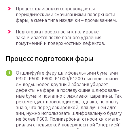
Процесс шлифовки сопровождается
периодическими смачиваниями поверхности
фары, а смена типа наждачки – промыванием.
Подготовка поверхности к полировке
заканчивается после полного удаления
помутнений и поверхностных дефектов.
Процесс подготовки фары
Отшли­фуй­те фару шли­фо­валь­ны­ми бума­га­ми
P320, P600, P800, P1000/P1200 с исполь­зо­ва­ни­
ем воды. Более круп­ный абра­зив уби­ра­ет
дефек­ты на фаре, а после­ду­ю­щие шли­фо­валь­
ные бума­ги поэтап­но сгла­жи­ва­ют цара­пи­ны. Так
реко­мен­ду­ет про­из­во­ди­тель, одна­ко, по опы­ту
знаю, что перед лаки­ров­кой, для луч­шей адге­
зии, нуж­но исполь­зо­вать шли­фо­валь­ную бума­гу
не более P600. Поли­кар­бо­нат отно­сит­ся к мате­
ри­а­лам с невы­со­кой поверх­ност­ной “энер­ги­ей”