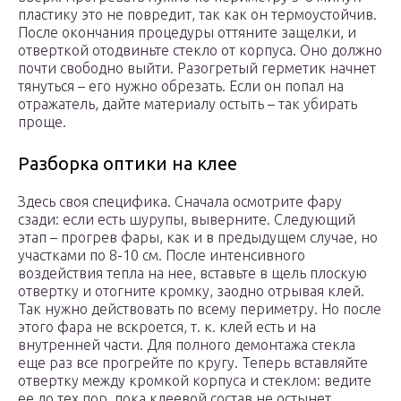
пластику это не повредит, так как он термоустойчив.
После окончания процедуры оттяните защелки, и
отверткой отодвиньте стекло от корпуса. Оно должно
почти свободно выйти. Разогретый герметик начнет
тянуться – его нужно обрезать. Если он попал на
отражатель, дайте материалу остыть – так убирать
проще.
Разборка оптики на клее
Здесь своя специфика. Сначала осмотрите фару
сзади: если есть шурупы, выверните. Следующий
этап – прогрев фары, как и в предыдущем случае, но
участками по 8-10 см. После интенсивного
воздействия тепла на нее, вставьте в щель плоскую
отвертку и отогните кромку, заодно отрывая клей.
Так нужно действовать по всему периметру. Но после
этого фара не вскроется, т. к. клей есть и на
внутренней части. Для полного демонтажа стекла
еще раз все прогрейте по кругу. Теперь вставляйте
отвертку между кромкой корпуса и стеклом: ведите
ее до тех пор, пока клеевой состав не остынет.