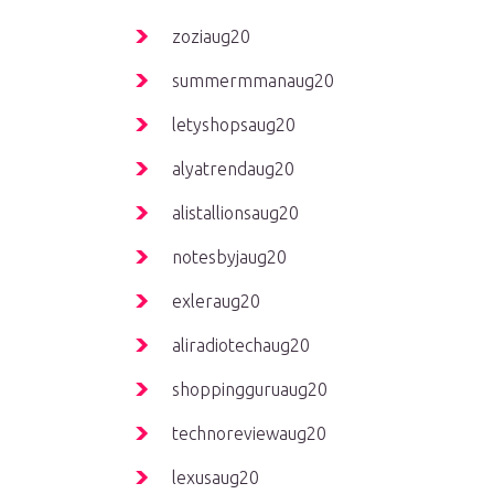
zoziaug20
summermmanaug20
letyshopsaug20
alyatrendaug20
alistallionsaug20
notesbyjaug20
exleraug20
aliradiotechaug20
shoppingguruaug20
technoreviewaug20
lexusaug20