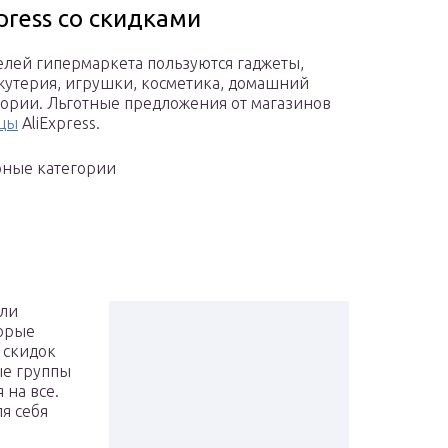
press со скидками
лей гипермаркета пользуются гаджеты,
бижутерия, игрушки, косметика, домашний
гории. Льготные предложения от магазинов
ицы
AliExpress.
рные категории
али
торые
 скидок
ые группы
 на все.
я себя