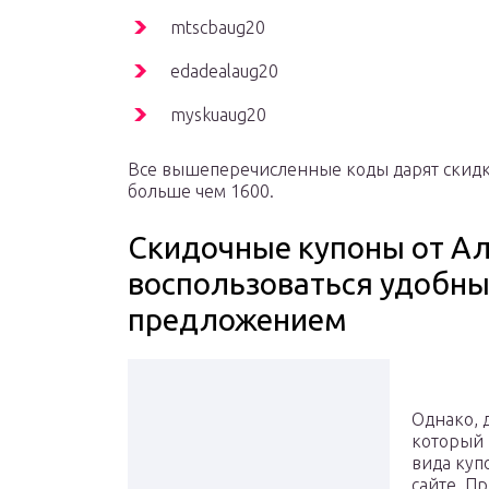
mtscbaug20
edadealaug20
myskuaug20
Все вышеперечисленные коды дарят скидку
больше чем 1600.
Скидочные купоны от Ал
воспользоваться удобн
предложением
Однако, д
который 
вида куп
сайте. П