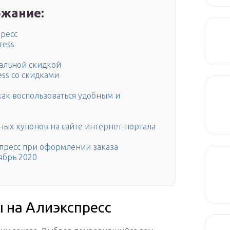
жание:
пресс
ress
мальной скидкой
ess со скидками
как воспользоваться удобным и
ых купонов на сайте интернет-портала
спресс при оформлении заказа
ябрь 2020
ы на Алиэкспресс