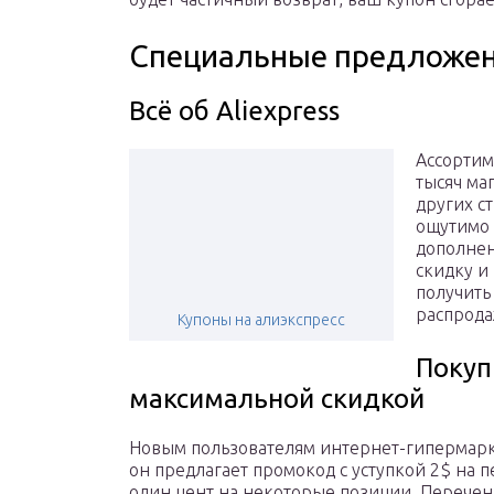
Специальные предложени
Всё об Aliexpress
Ассортим
тысяч ма
других с
ощутимо 
дополнен
скидку и
получить
распрода
Купоны на алиэкспресс
Покупк
максимальной скидкой
Новым пользователям интернет-гипермарк
он предлагает промокод с уступкой 2$ на п
один цент на некоторые позиции. Перечен