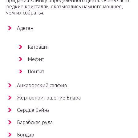
придания клинку определённого цвета. Очень часто
редкие кристаллы оказывались намного мощнее,
чем их собратья.
Адеган
Катрацит
Мефит
Понтит
Анкарреский сапфир
Жертвоприношение Бнара
Сердце Бэйна
Барабская руда
Бондар