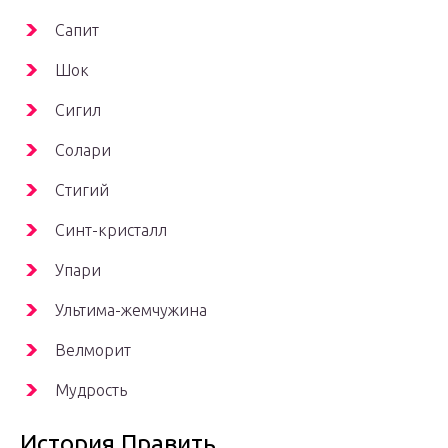
Сапит
Шок
Сигил
Солари
Стигий
Синт-кристалл
Упари
Ультима-жемчужина
Велморит
Мудрость
История Править