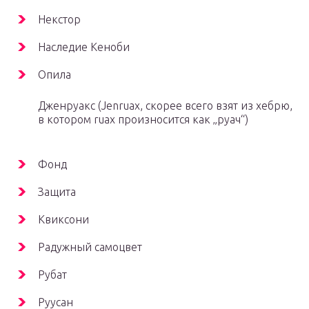
Некстор
Наследие Кеноби
Опила
Дженруакс (Jenruax, скорее всего взят из хебрю,
в котором ruax произносится как „руач“)
Фонд
Защита
Квиксони
Радужный самоцвет
Рубат
Руусан