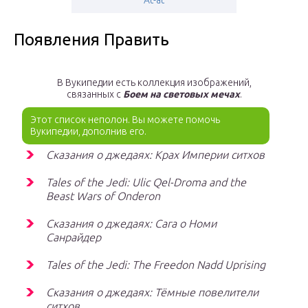
At-at
Появления Править
В Вукипедии есть коллекция изображений,
связанных с
Боем на световых мечах
.
Этот список неполон. Вы можете помочь
Вукипедии, дополнив его.
Сказания о джедаях: Крах Империи ситхов
Tales of the Jedi: Ulic Qel-Droma and the
Beast Wars of Onderon
Сказания о джедаях: Сага о Номи
Санрайдер
Tales of the Jedi: The Freedon Nadd Uprising
Сказания о джедаях: Тёмные повелители
ситхов