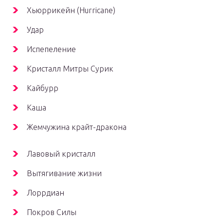
Хьюррикейн
(Hurricane)
Удар
Испепеление
Кристалл Митры Сурик
Кайбурр
Каша
Жемчужина крайт-дракона
Лавовый кристалл
Вытягивание жизни
Лоррдиан
Покров Силы