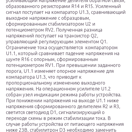
усиливающий напряжение делителя обратной связи,
образованного резисторами R14 и R15. Усиленный
сигнал поступает на компаратор U1.3, сравнивающий
выходное напряжение с образцовым,
сформированным стабилизатором U2 и
потенциометром RV2. Полученная разница
напряжений поступает на транзистор Q2,
управляющий регулирующим элементом Q1.
Ограничение тока осуществляется компаратором
U1.1, который сравнивает падение напряжения на
шунте R16 с опорным, сформированным
потенциометром RV1. При превышении заданного
порога, U1.1 изменяет опорное напряжение для
компаратора U1.3, что приводит к
пропорциональному изменению выходного
напряжения. На операционном усилителе U1.2
собран узел индикации режима работы устройства.
При понижении напряжения на выходе U1.1 ниже
напряжения сформированного делителем R2 и R3,
светится светодиод D1, сигнализирующий о
переходе схемы в режим стабилизации тока. В
случае работы устройства от питающего напряжения
ниже 23В, стабилитрон D3 необходимо заменить