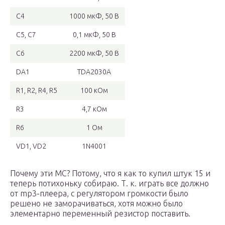
C4
1000 мкФ, 50 В
C5, C7
0,1 мкФ, 50 В
C6
2200 мкФ, 50 В
DA1
TDA2030А
R1, R2, R4, R5
100 кОм
R3
4,7 кОм
R6
1 Ом
VD1, VD2
1N4001
Почему эти МС? Потому, что я как то купил штук 15 и
теперь потихоньку собираю. Т. к. играть все должно
от mp3-плеера, с регулятором громкости было
решено не заморачиваться, хотя можно было
элементарно переменный резистор поставить.