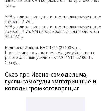
записями сжатыми кодеками без потери качества.
Так…
УКВ усилитель мощности на металлокерамическом
триоде ГИ-7Б…
УКВ усилитель мощности на металлокерамическом
триоде ГИ-7Б. УМ проектировался для мобильной
УКВ ЧМ…
Болгарский зверь ЕМС 1511 (2х100Вт)…
Посчастливилось как-то моему другу достать на
работе блочный усилитель ЕМС 1511 2х100 Вт.
Сразу…
Сказ про Ивана-самоделыча,
гусли-самогуды эмпэтришные и
колоды громкоговорящия