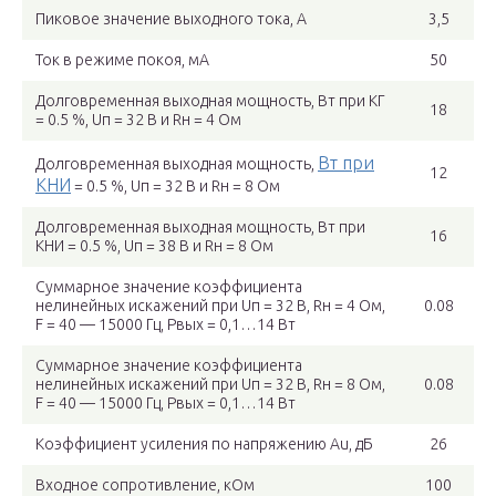
Пиковое значение выходного тока, А
3,5
Ток в режиме покоя, мА
50
Долговременная выходная мощность, Вт при КГ
18
= 0.5 %, Uп = 32 B и Rн = 4 Ом
Вт при
Долговременная выходная мощность,
12
КНИ
= 0.5 %, Uп = 32 B и Rн = 8 Ом
Долговременная выходная мощность, Вт при
16
КНИ = 0.5 %, Uп = 38 B и Rн = 8 Ом
Суммарное значение коэффициента
нелинейных искажений при Uп = 32 В, Rн = 4 Ом,
0.08
F = 40 — 15000 Гц, Pвых = 0,1…14 Вт
Суммарное значение коэффициента
нелинейных искажений при Uп = 32 В, Rн = 8 Ом,
0.08
F = 40 — 15000 Гц, Pвых = 0,1…14 Вт
Коэффициент усиления по напряжению Аu, дБ
26
Входное сопротивление, кОм
100