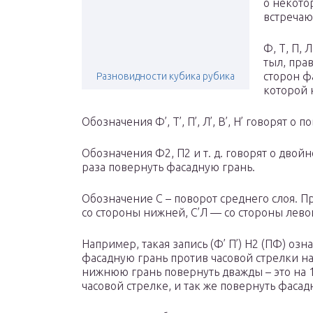
о некото
встречаю
Ф, Т, П, 
тыл, прав
сторон фа
Разновидности кубика рубика
которой 
Обозначения Ф’, Т’, П’, Л’, В’, Н’ говорят о
Обозначения Ф
2
, П
2
и т. д. говорят о двой
раза повернуть фасадную грань.
Обозначение С – поворот среднего слоя. Пр
со стороны нижней, С’Л — со стороны левой,
Например, такая запись (Ф’ П’) Н
2
(ПФ) озна
фасадную грань против часовой стрелки на 
нижнюю грань повернуть дважды – это на 1
часовой стрелке, и так же повернуть фасад