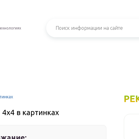
технологиях
РЕ
тинках
 4х4 в картинках
жание: