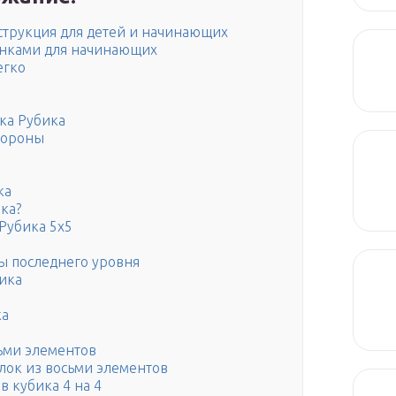
нструкция для детей и начинающих
тинками для начинающих
егко
ка Рубика
тороны
ка
ка?
Рубика 5х5
ы последнего уровня
бика
ка
ьми элементов
лок из восьми элементов
в кубика 4 на 4