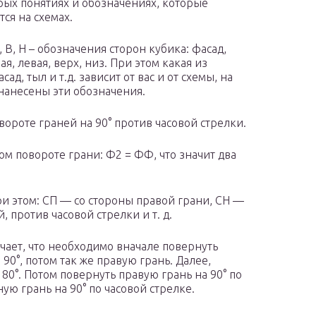
рых понятиях и обозначениях, которые
тся на схемах.
Л, В, Н – обозначения сторон кубика: фасад,
ая, левая, верх, низ. При этом какая из
сад, тыл и т.д. зависит от вас и от схемы, на
нанесены эти обозначения.
 повороте граней на 90° против часовой стрелки.
ном повороте грани: Ф
2
= ФФ, что значит два
и этом: С
П
— со стороны правой грани, С
Н
—
 против часовой стрелки и т. д.
чает, что необходимо вначале повернуть
90°, потом так же правую грань. Далее,
80°. Потом повернуть правую грань на 90° по
ную грань на 90° по часовой стрелке.