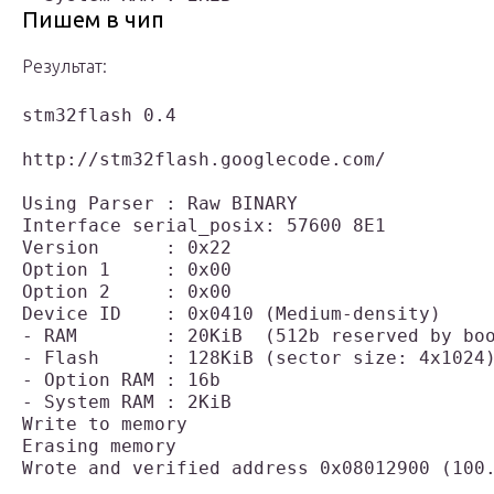
Пишем в чип
Результат:
stm32flash 0.4

http://stm32flash.googlecode.com/

Using Parser : Raw BINARY

Interface serial_posix: 57600 8E1

Version      : 0x22

Option 1     : 0x00

Option 2     : 0x00

Device ID    : 0x0410 (Medium-density)

- RAM        : 20KiB  (512b reserved by boo
- Flash      : 128KiB (sector size: 4x1024)
- Option RAM : 16b

- System RAM : 2KiB

Write to memory

Erasing memory

Wrote and verified address 0x08012900 (100.