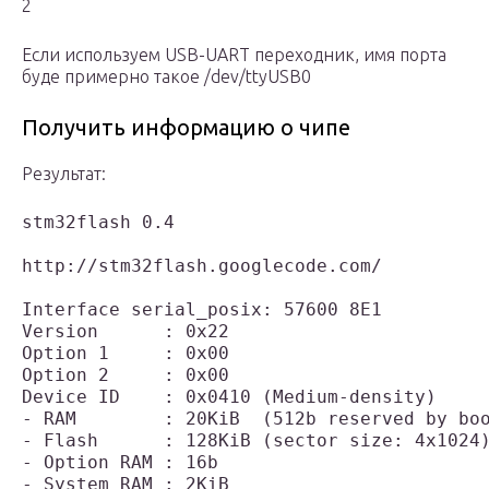
2
Если используем USB-UART переходник, имя порта
буде примерно такое /dev/ttyUSB0
Получить информацию о чипе
Результат:
stm32flash 0.4

http://stm32flash.googlecode.com/

Interface serial_posix: 57600 8E1

Version      : 0x22

Option 1     : 0x00

Option 2     : 0x00

Device ID    : 0x0410 (Medium-density)

- RAM        : 20KiB  (512b reserved by boo
- Flash      : 128KiB (sector size: 4x1024)
- Option RAM : 16b
