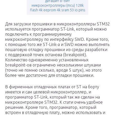
даташит 8- бит
микроконтроллеры (mcu) 128k
flash 4k eeprom 4k sram 53 io pins
Для загрузки прошивки в микроконтроллеры STM32
используется программатор ST-Link, который можно
подключить к программируемому
микроконтроллеру по интерфейсу SWD. Кроме того,
с помощью того же ST-Link-а и SWD можно выполнять
пошаговую отладку прошивки из среды разработки
с поддержкой точек останова (breakpoint).
Количество одновременно установленных
breakpoint-ов ограничено несколькими штуками
(точно не помню сколько, вроде 5 штук), но этого
более чем достаточно для отладки прошивки.
В фирменных отладочных платах от ST на борту
имеется и сам целевой микроконтроллер, и
программатор ST-Link, который так же сделан на
микроконтроллере STM32. К стати очень удобное
решение. Кроме того, программатор, который
встроен в отладочную плату, можно использовать и