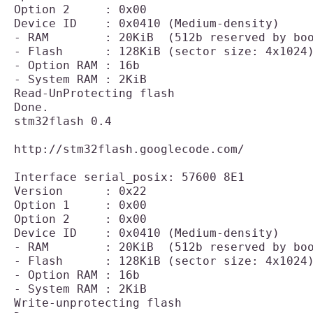
Option 2     : 0x00

Device ID    : 0x0410 (Medium-density)

- RAM        : 20KiB  (512b reserved by boo
- Flash      : 128KiB (sector size: 4x1024)
- Option RAM : 16b

- System RAM : 2KiB

Read-UnProtecting flash

stm32flash 0.4

http://stm32flash.googlecode.com/

Interface serial_posix: 57600 8E1

Version      : 0x22

Option 1     : 0x00

Option 2     : 0x00

Device ID    : 0x0410 (Medium-density)

- RAM        : 20KiB  (512b reserved by boo
- Flash      : 128KiB (sector size: 4x1024)
- Option RAM : 16b

- System RAM : 2KiB

Write-unprotecting flash
