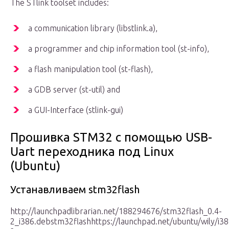
The STlink toolset includes:
a communication library (libstlink.a),
a programmer and chip information tool (st-info),
a flash manipulation tool (st-flash),
a GDB server (st-util) and
a GUI-Interface (stlink-gui)
Прошивка STM32 с помощью USB-
Uart переходника под Linux
(Ubuntu)
Устанавливаем stm32flash
http://launchpadlibrarian.net/188294676/stm32flash_0.4-
2_i386.debstm32flashhttps://launchpad.net/ubuntu/wily/i38