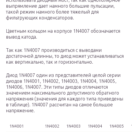
использовать диодный мост, так как однополярное
выпрямление дает намного большие пульсации,
такой режим намного более тяжелый для
фильтрующих конденсаторов.
Цветным кольцом на корпусе 1N4007 обозначается
вывод катода.
Так как 1N4007 производиться с выводами
достаточной длинны, то диод может устанавливаться
как вертикально, так и горизонтально.
Диод 1N4007 один из представителей целой серии
диодов 1N4001, 1N4002, 1N4003, 1N4004, 1N4005,
1N4006, 1N4007. Эти типы диодов отличаются
значением максимального допустимого обратного
напряжения (значения для каждого типа приведены
в таблице). 1N4007 рассчитан на самое большое
напряжение.
1N4001
1N4002
1N4003
1N4004
1N4005