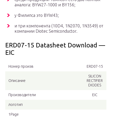
аналога: BYW27-1000 и BY156;
у Филипса это BYW43;
и три компонента (10D4, 1N2070, 1N3549) от
компании Diotec Semiconductor.
ERD07-15 Datasheet Download —
EIC
Номер произв
ERD07-15
SILICON
Описание
RECTIFIER
DIODES
Производители
EIC
логотип
1Page