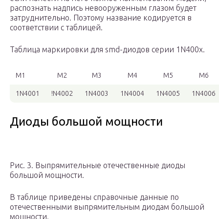
распознать надпись невооруженным глазом будет
затруднительно. Поэтому название кодируется в
соответствии с таблицей.
Таблица маркировки для smd-диодов серии 1N400x.
М1
М2
М3
М4
М5
М6
1N4001
!N4002
1N4003
1N4004
1N4005
1N4006
Диоды большой мощности
Рис. 3. Выпрямительные отечественные диоды
большой мощности.
В таблице приведены справочные данные по
отечественными выпрямительным диодам большой
мощности.