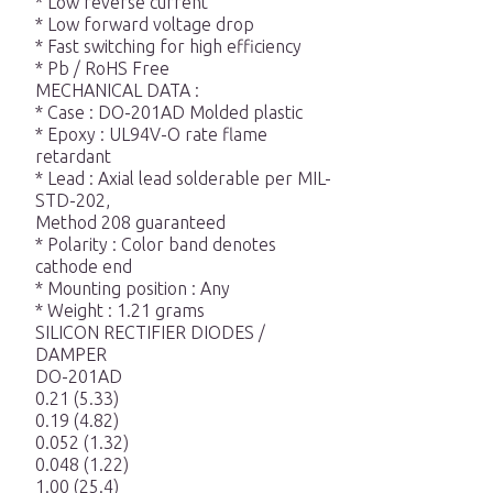
* Low reverse current
* Low forward voltage drop
* Fast switching for high efficiency
* Pb / RoHS Free
MECHANICAL DATA :
* Case : DO-201AD Molded plastic
* Epoxy : UL94V-O rate flame
retardant
* Lead : Axial lead solderable per MIL-
STD-202,
Method 208 guaranteed
* Polarity : Color band denotes
cathode end
* Mounting position : Any
* Weight : 1.21 grams
SILICON RECTIFIER DIODES /
DAMPER
DO-201AD
0.21 (5.33)
0.19 (4.82)
0.052 (1.32)
0.048 (1.22)
1.00 (25.4)