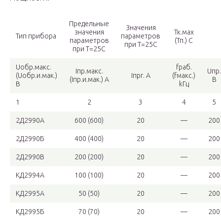
Предельные
Значения
значения
Тк.мах
Тип прибора
параметров
параметров
(Тп.) С
при Т=25С
при Т=25С
Uобр.макс.
fраб.
Iпр.макс.
Uпр.
(Uобр.и.мак.)
Iпрг. A
(fмакс.)
(Iпр.и.мак.) A
B
B
kГц
1
2
3
4
5
2Д2990А
600 (600)
20
—
200
2Д2990Б
400 (400)
20
—
200
2Д2990В
200 (200)
20
—
200
КД2994А
100 (100)
20
—
200
КД2995А
50 (50)
20
—
200
КД2995Б
70 (70)
20
—
200