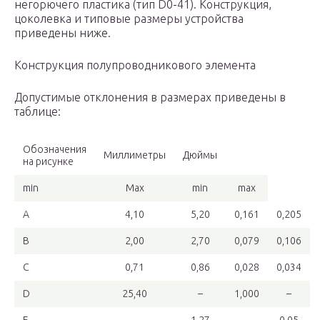
негорючего пластика (тип D0-41). Конструкция,
цоколевка и типовые размеры устройства
приведены ниже.
Конструкция полупроводникового элемента
Допустимые отклонения в размерах приведены в
таблице:
Обозначения
Миллиметры
Дюймы
на рисунке
min
Max
min
max
A
4,10
5,20
0,161
0,205
В
2,00
2,70
0,079
0,106
С
0,71
0,86
0,028
0,034
D
25,40
–
1,000
–