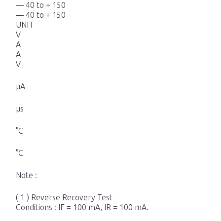
— 40 to + 150
— 40 to + 150
UNIT
V
A
A
V
µA
µs
°C
°C
Note :
( 1 ) Reverse Recovery Test
Conditions : IF = 100 mA, IR = 100 mA.