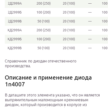
2Д2999А
200 (250)
20 (100)
—
100
2Д2999Б
100 (200)
20 (100)
—
100
2Д2999В
50 (100)
20 (100)
—
100
КД2999А
200 (250)
20 (100)
—
100
КД2999Б
100 (200)
20 (100)
—
100
КД2999В
50 (100)
20 (100)
—
100
Справочник по диодам отечественного
производства.
Описание и применение диода
1n4007
В даташите этого элемента указано, что он является
выпрямительным маломощным кремниевым
диодом, который производится в корпусе из