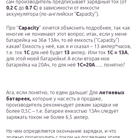
сам производитель предписывает зарядный ток (от
0.2 C
до
0.7 C
) в зависимости от емкости
аккумулятора (по-английски “
C
apacity”).
Про “
Capacity
” хочется объяснить подробнее, так как
многие не понимают этот вопрос: итак, если у меня
батарейка на 36в 13Ач, то её емкость (“Capacity”)
какая? Емкость у неё, как я и сказал – 13 ампер*часов,
т.е. ток
1С
для неё будет
13
ампер. Или ток
1С = 13А
,
для этой моей батарейки! А если вторая моя
батарейка на 20Ач, то для неё
1С=20А
….. понятно?
Ага, если понятно, то едем дальше! Для
литиевых
батареек,
которые у нас есть в продаже,
производитель рекомендует режим зарядки не
более 0,5С – т.е. батареи емкостью 13Ач следует
заряжать током не более 6,5 ампер.
Но чем определяется окончание зарядки, и что
должно происходить с током на последнем этапе