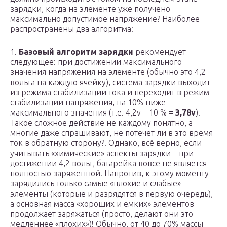
зарядки, когда на элементе уже получено
максимально допустимое напряжение? Наиболее
распространены два алгоритма:
1.
Базовый алгоритм зарядки
рекомендует
следующее: при достижении максимального
значения напряжения на элементе (обычно это 4,2
вольта на каждую ячейку), система зарядки выходит
из режима стабилизации тока и переходит в режим
стабилизации напряжения, на 10% ниже
максимального значения (т.е. 4,2v – 10 % =
3,78v
).
Такое сложное действие не каждому понятно, а
многие даже спрашивают, не потечет ли в это время
ток в обратную сторону?! Однако, всё верно, если
учитывать «химические» аспекты зарядки – при
достижении 4,2 вольт, батарейка вовсе не является
полностью заряженной! Напротив, к этому моменту
зарядились только самые «плохие и слабые»
элементы (которые и разрядятся в первую очередь),
а основная масса «хороших и емких» элементов
продолжает заряжаться (просто, делают они это
медленнее «плохих»)! Обычно, от 40 до 70% массы