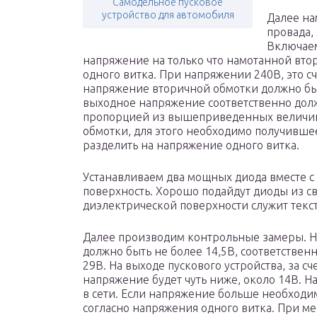
Cамодельное пусковое
устройство для автомобиля
Далее на
провада,
Включаем
напряжение на только что намотанной вто
одного витка. При напряжении 240В, это с
напряжение вторичной обмотки должно бы
выходное напряжение соответственно долж
пропорцией из вышеприведенных величин.
обмотки, для этого необходимо получивше
разделить на напряжение одного витка.
Устанавливаем два мощных диода вместе с
поверхность. Хорошо подайдут диоды из св
диэлектрической поверхности служит текс
Далее производим контрольные замеры. Н
должно быть не более 14,5В, соответстве
29В. На выходе пускового устройства, за с
напряжение будет чуть ниже, около 14В. 
в сети. Если напряжение больше необходи
согласно напряжения одного витка. При м