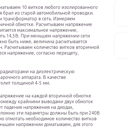
матываем 10 витков любого изолированного
 я брал из старой автомобильной проводки.
 трансформатор в сеть. Измеряем
ричной обмотке. Расчитываем напряжение
читается максимальное напряжение,
ть 14,5В. При меньшем напряжении сети
но быть ниже, величина расчитывается
 Расчитываем количество витков вторичной
еся напряжение, согласно перещету,
 радиаторами на диэлектрическую
арочного аппарата. В качестве
толит толщиной 4-5 мм.
апряжение на каждой вторичной обмотке
нномежду крайними выводами двух обмоток
чет падения напряжения на диодах,
Напомню эти параметры должны быть при 240В
мо отмотать необходимое количество витков
еньшем напряжении доматываем, для этого