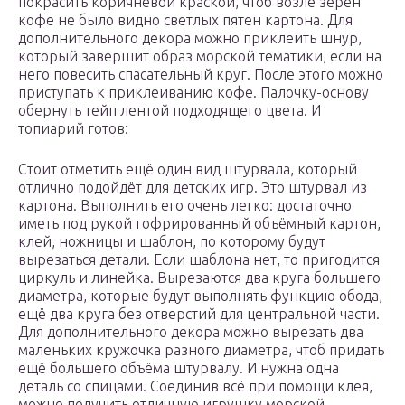
покрасить коричневой краской, чтоб возле зёрен
кофе не было видно светлых пятен картона. Для
дополнительного декора можно приклеить шнур,
который завершит образ морской тематики, если на
него повесить спасательный круг. После этого можно
приступать к приклеиванию кофе. Палочку-основу
обернуть тейп лентой подходящего цвета. И
топиарий готов:
Стоит отметить ещё один вид штурвала, который
отлично подойдёт для детских игр. Это штурвал из
картона. Выполнить его очень легко: достаточно
иметь под рукой гофрированный объёмный картон,
клей, ножницы и шаблон, по которому будут
вырезаться детали. Если шаблона нет, то пригодится
циркуль и линейка. Вырезаются два круга большего
диаметра, которые будут выполнять функцию обода,
ещё два круга без отверстий для центральной части.
Для дополнительного декора можно вырезать два
маленьких кружочка разного диаметра, чтоб придать
ещё большего объёма штурвалу. И нужна одна
деталь со спицами. Соединив всё при помощи клея,
можно получить отличную игрушку морской