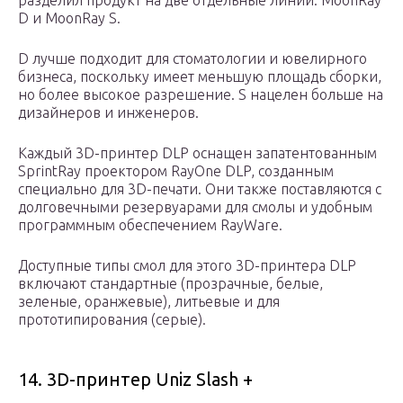
разделил продукт на две отдельные линии: MoonRay
D и MoonRay S.
D лучше подходит для стоматологии и ювелирного
бизнеса, поскольку имеет меньшую площадь сборки,
но более высокое разрешение. S нацелен больше на
дизайнеров и инженеров.
Каждый 3D-принтер DLP оснащен запатентованным
SprintRay проектором RayOne DLP, созданным
специально для 3D-печати. Они также поставляются с
долговечными резервуарами для смолы и удобным
программным обеспечением RayWare.
Доступные типы смол для этого 3D-принтера DLP
включают стандартные (прозрачные, белые,
зеленые, оранжевые), литьевые и для
прототипирования (серые).
14. 3D-принтер Uniz Slash +