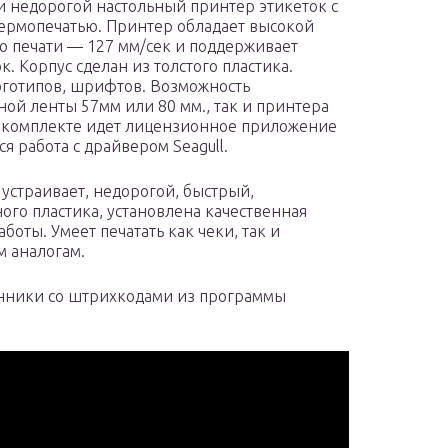
и недорогой настольный принтер этикеток с
ермопечатью. Принтер обладает высокой
ю печати — 127 мм/сек и поддерживает
к. Корпус сделан из толстого пластика.
оготипов, шрифтов. Возможность
ой ленты 57мм или 80 мм., так и принтера
В комплекте идет лицензионное приложение
я работа с драйвером Seagull.
устраивает, недорогой, быстрый,
ного пластика, установлена качественная
оты. Умеет печатать как чеки, так и
м аналогам.
ценники со штрихкодами из программы