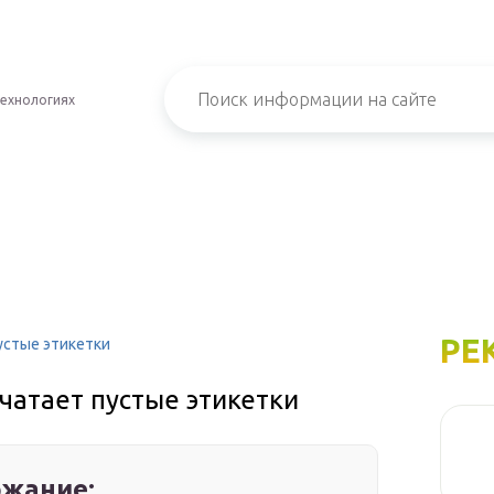
технологиях
РЕ
устые этикетки
ечатает пустые этикетки
жание: