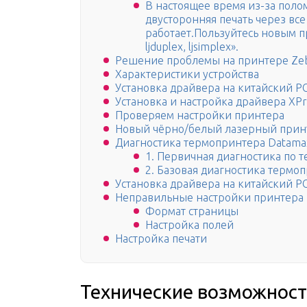
В настоящее время из-за поло
двусторонняя печать через все
работает.Пользуйтесь новым п
ljduplex, ljsimplex».
Решение проблемы на принтере Zeb
Характеристики устройства
Установка драйвера на китайский PO
Установка и настройка драйвера XPr
Проверяем настройки принтера
Новый чёрно/белый лазерный принте
Диагностика термопринтера Datamax
1. Первичная диагностика по 
2. Базовая диагностика термо
Установка драйвера на китайский PO
Неправильные настройки принтера
Формат страницы
Настройка полей
Настройка печати
Технические возможност