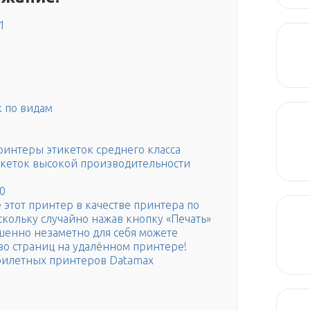
1
 по видам
нтеры этикеток среднего класса
еток высокой производительности
0
 этот принтер в качестве принтера по
оскольку случайно нажав кнопку «Печать»
енно незаметно для себя можете
во страниц на удалённом принтере!
 билетных принтеров Datamax