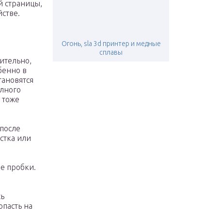
й страницы,
йстве.
Огонь, sla 3d принтер и медные
сплавы
ительно,
бенно в
тановятся
олного
 тоже
(после
стка или
е пробки.
сь
опасть на