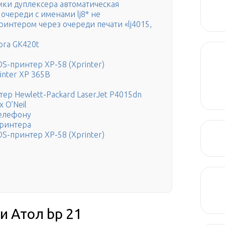
мки дуплексера автоматическая
 очереди с именами lj8* не
ринтером через очереди печати «lj4015,
ra GK420t
S-принтер XP-58 (Xprinter)
inter XP 365B
р Hewlett-Packard LaserJet P4015dn
 O’Neil
телефону
принтера
S-принтер XP-58 (Xprinter)
и Атол bp 21