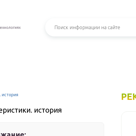
технологиях
РЕ
. история
еристики. история
жание: