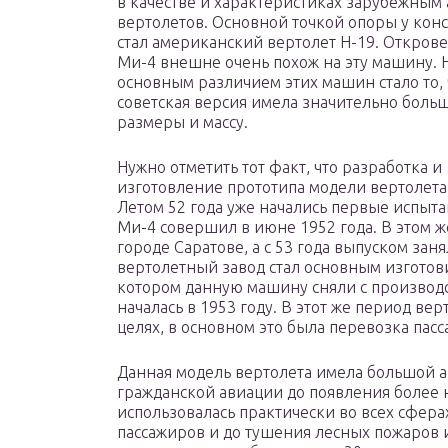
в качестве и характеристиках зарубежным
вертолетов. Основной точкой опоры у кон
стал американский вертолет Н-19. Открове
Ми-4 внешне очень похож на эту машину. 
основным различием этих машин стало то, 
советская версия имела значительно боль
размеры и массу.
Нужно отметить тот факт, что разработка и
изготовление прототипа модели вертолета
Летом 52 года уже начались первые испы
Ми-4 совершил в июне 1952 года. В этом ж
городе Саратове, а с 53 года выпуском зан
вертолетный завод стал основным изготови
котором данную машину сняли с производст
началась в 1953 году. В этот же период ве
целях, в основном это была перевозка пасс
Данная модель вертолета имела большой ав
гражданской авиации до появления более 
использовалась практически во всех сфера
пассажиров и до тушения лесных пожаров 