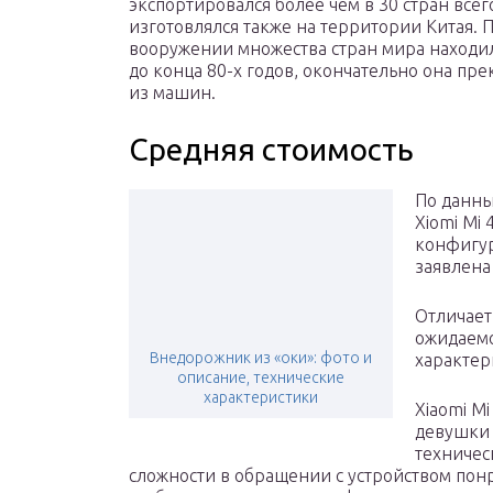
экспортировался более чем в 30 стран все
изготовлялся также на территории Китая. 
вооружении множества стран мира находил
до конца 80-х годов, окончательно она пр
из машин.
Средняя стоимость
По данн
Xiomi Mi 
конфигур
заявлена
Отличает 
ожидаемо
Внедорожник из «оки»: фото и
характер
описание, технические
характеристики
Xiaomi M
девушки 
техничес
сложности в обращении с устройством понра