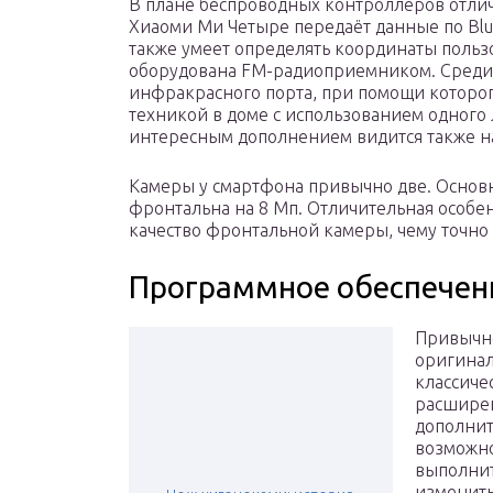
В плане беспроводных контроллеров отлич
Хиаоми Ми Четыре передаёт данные по Blueto
также умеет определять координаты пользо
оборудована FM-радиоприемником. Среди
инфракрасного порта, при помощи которо
техникой в доме с использованием одного
интересным дополнением видится также на
Камеры у смартфона привычно две. Основн
фронтальна на 8 Мп. Отличительная особе
качество фронтальной камеры, чему точно
Программное обеспечен
Привычно
оригинал
классиче
расшире
дополнит
возможно
выполнит
изменить