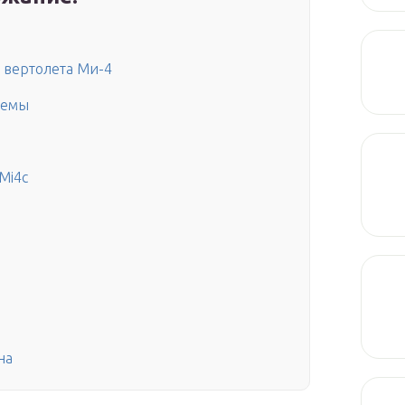
 вертолета Ми-4
лемы
Mi4c
на