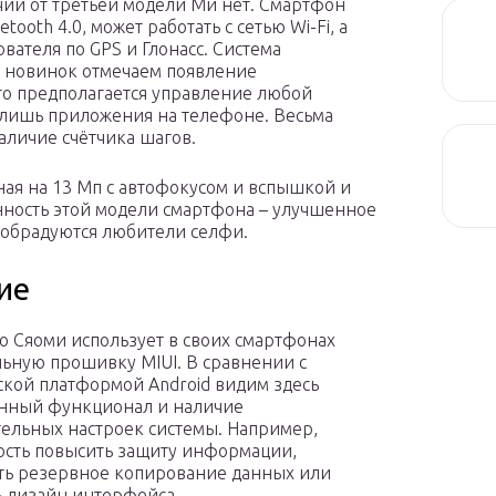
ий от третьей модели Ми нет. Смартфон
oth 4.0, может работать с сетью Wi-Fi, а
вателя по GPS и Глонасс. Система
 новинок отмечаем появление
го предполагается управление любой
 лишь приложения на телефоне. Весьма
личие счётчика шагов.
ая на 13 Мп с автофокусом и вспышкой и
нность этой модели смартфона – улучшенное
 обрадуются любители селфи.
ие
 Сяоми использует в своих смартфонах
ьную прошивку MIUI. В сравнении с
ской платформой Android видим здесь
нный функционал и наличие
ельных настроек системы. Например,
сть повысить защиту информации,
ь резервное копирование данных или
 дизайн интерфейса.