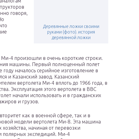
 аналогам
структоров
нно говоря,
Но
что
Деревянные ложки своими
шие
руками (фото). история
деревянной ложки
 Ми-4 произошли в очень короткие строки.
тания машины. Первый полноценный полет
е году началось серийное изготовление в
ялся и Казанский завод. Казанский
телем вертолета Ми-4 вплоть до 1966 года, в
ва. Эксплуатация этого вертолета в ВВС
ртолет начали использовать и в гражданских
ажиров и грузов.
торитет как в военной сфере, так и в
новой модели вертолета Ми-8. Эта машина
х хозяйства, начиная от перевозки
и полярных экспедиций. Ми-4