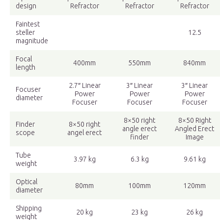
design
Refractor
Refractor
Refractor
Faintest
steller
12.5
magnitude
Focal
400mm
550mm
840mm
length
2.7″ Linear
3″ Linear
3″ Linear
Focuser
Power
Power
Power
diameter
Focuser
Focuser
Focuser
8×50 right
8×50 Right
Finder
8×50 right
angle erect
Angled Erect
scope
angel erect
finder
Image
Tube
3.97 kg
6.3 kg
9.61 kg
weight
Optical
80mm
100mm
120mm
diameter
Shipping
20 kg
23 kg
26 kg
weight