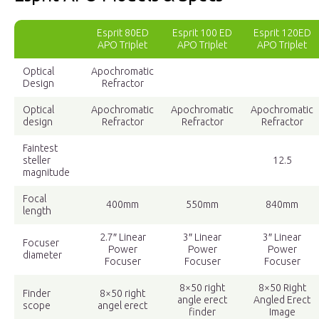
Esprit 80ED
Esprit 100 ED
Esprit 120ED
APO Triplet
APO Triplet
APO Triplet
Optical
Apochromatic
Design
Refractor
Optical
Apochromatic
Apochromatic
Apochromatic
design
Refractor
Refractor
Refractor
Faintest
steller
12.5
magnitude
Focal
400mm
550mm
840mm
length
2.7″ Linear
3″ Linear
3″ Linear
Focuser
Power
Power
Power
diameter
Focuser
Focuser
Focuser
8×50 right
8×50 Right
Finder
8×50 right
angle erect
Angled Erect
scope
angel erect
finder
Image