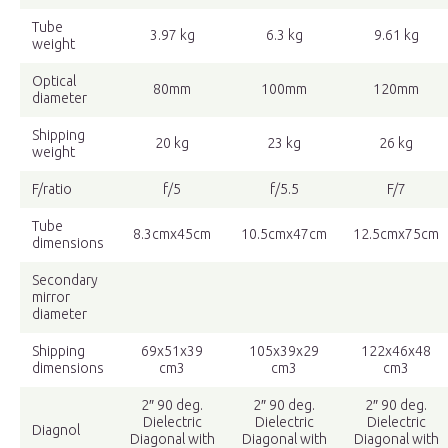
Tube
3.97 kg
6.3 kg
9.61 kg
weight
Optical
80mm
100mm
120mm
diameter
Shipping
20 kg
23 kg
26 kg
weight
F/ratio
f/5
f/5.5
F/7
Tube
8.3cmx45cm
10.5cmx47cm
12.5cmx75cm
dimensions
Secondary
mirror
diameter
Shipping
69x51x39
105x39x29
122x46x48
dimensions
cm3
cm3
cm3
2″ 90 deg.
2″ 90 deg.
2″ 90 deg.
Dielectric
Dielectric
Dielectric
Diagnol
Diagonal with
Diagonal with
Diagonal with