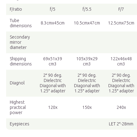
F/ratio
f/5
f/5.5
F/7
Tube
8.3cmx45cm
10.5cmx47cm
12.5cmx75cm
dimensions
Secondary
mirror
diameter
Shipping
69x51x39
105x39x29
122x46x48
dimensions
cm3
cm3
cm3
2″ 90 deg.
2″ 90 deg.
2″ 90 deg.
Dielectric
Dielectric
Dielectric
Diagnol
Diagonal with
Diagonal with
Diagonal with
1.25″ adapter
1.25″ adapter
1.25″ adapter
Highest
practical
120x
150x
240x
power
Eyepieces
LET 2″-28mm