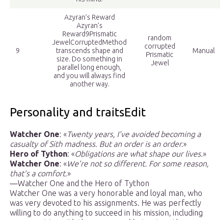
Azyran’s Reward
Azyran’s
Reward9Prismatic
random
JewelCorruptedMethod
corrupted
9
transcends shape and
Manual
Prismatic
size. Do something in
Jewel
parallel long enough,
and you will always find
another way.
Personality and traitsEdit
Watcher One
: «
Twenty years, I’ve avoided becoming a
casualty of Sith madness. But an order is an order.
»
Hero of Tython
: «
Obligations are what shape our lives.
»
Watcher One
: «
We’re not so different. For some reason,
that’s a comfort.
»
―Watcher One and the Hero of Tython
Watcher One was a very honorable and loyal man, who
was very devoted to his assignments. He was perfectly
willing to do anything to succeed in his mission, including