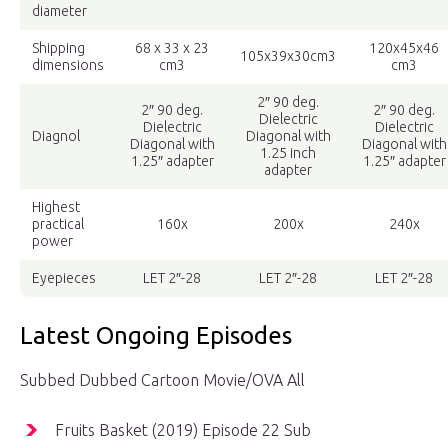
diameter
Shipping
68 x 33 x 23
120x45x46
105x39x30cm3
dimensions
cm3
cm3
2″ 90 deg.
2″ 90 deg.
2″ 90 deg.
Dielectric
Dielectric
Dielectric
Diagnol
Diagonal with
Diagonal with
Diagonal with
1.25 inch
1.25″ adapter
1.25″ adapter
adapter
Highest
practical
160x
200x
240x
power
Eyepieces
LET 2″-28
LET 2″-28
LET 2″-28
Latest Ongoing Episodes
Subbed Dubbed Cartoon Movie/OVA All
Fruits Basket (2019) Episode 22 Sub