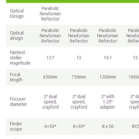
Parabolic
Optical
Newtonian
Design
Reflector
Parabolic
Parabolic
Parabolic
Parab
Optical
Newtonian
Newtonian
Newtonian
Newto
design
Reflector
Reflector
Reflector
Refle
Faintest
steller
12.7
13
14.1
13.
magnitude
Focal
650mm
750mm
1200mm
100
length
2″ dual
2″ dual
2″ with
2″ d
Focuser
speed,
speed,
1.25″
spee
diameter
crayford
crayford
adapter
crayf
Finder
6×30*
6×30*
8 x 50
8X
scope