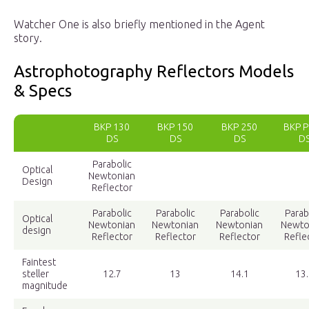
Watcher One is also briefly mentioned in the Agent
story.
Astrophotography Reflectors Models
& Specs
BKP 130
BKP 150
BKP 250
BKP 
DS
DS
DS
D
Parabolic
Optical
Newtonian
Design
Reflector
Parabolic
Parabolic
Parabolic
Parab
Optical
Newtonian
Newtonian
Newtonian
Newto
design
Reflector
Reflector
Reflector
Refle
Faintest
steller
12.7
13
14.1
13.
magnitude