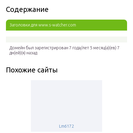
Содержание
Заголовки для www.s-watcher.com
Домейн был зарегистрирован 7 года/лет 5 месяц(а)(ев) 7
дн(ей)(я) назад
Похожие сайты
Lm6172