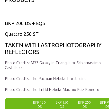
BKP 200 DS + EQ5
Quattro 250 ST
TAKEN WITH ASTROPHOTOGRAPHY
REFLECTORS
Photo Credits: M33 Galaxy in Triangulum-Fabiomassimo
Castelluzzo
Photo Credits: The Pacman Nebula-Tim Jardine
Photo Credits: The Trifid Nebula-Maximo Ruiz Romero
BKP 130
BKP 150
BKP 250
BKP 
DS
DS
DS
D