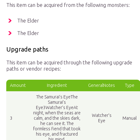
This item can be acquired from the following monsters:
The Elder
The Elder
Upgrade paths
This item can be acquired through the following upgrade
paths or vendor recipes:
Amount
Ingredient
GeneralNotes
Type
The Samurai’s Eye
The
Samurai’s
Eye3Watcher’s EyeAt
night, when the seas are
Watcher’s
3
calm, and the skies dark,
Manual
Eye
he can see it. The
formless fiend that took
his eye, and fractured
his mind.