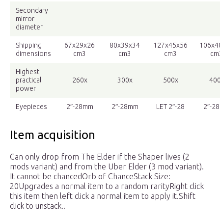
Secondary
mirror
diameter
Shipping
67x29x26
80x39x34
127x45x56
106x4
dimensions
cm3
cm3
cm3
cm
Highest
practical
260x
300x
500x
40
power
Eyepieces
2″-28mm
2″-28mm
LET 2″-28
2″-2
Item acquisition
Can only drop from The Elder if the Shaper lives (2
mods variant) and from the Uber Elder (3 mod variant).
It cannot be chancedOrb of ChanceStack Size:
20Upgrades a normal item to a random rarityRight click
this item then left click a normal item to apply it.Shift
click to unstack..