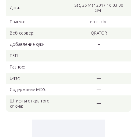
Sat, 25 Mar 2017 16:03:00
Дата:
GMT
Прагма:
no-cache
Веб-сервер:
QRATOR
Добавление куки:
+
П3П:
—
Разное:
—
Е-тэг:
—
Содержание MD5:
—
Штифты открытого
—
ключа: