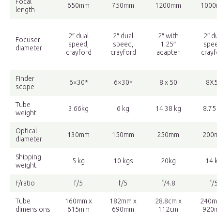
Focal
650mm
750mm
1200mm
100
length
2″ dual
2″ dual
2″ with
2″ d
Focuser
speed,
speed,
1.25″
spee
diameter
crayford
crayford
adapter
crayf
Finder
6×30*
6×30*
8 x 50
8X
scope
Tube
3.66kg
6 kg
14.38 kg
8.75
weight
Optical
130mm
150mm
250mm
200
diameter
Shipping
5 kg
10 kgs
20kg
14 
weight
F/ratio
f/5
f/5
f/4.8
f/
Tube
160mm x
182mm x
28.8cm x
240m
dimensions
615mm
690mm
112cm
920