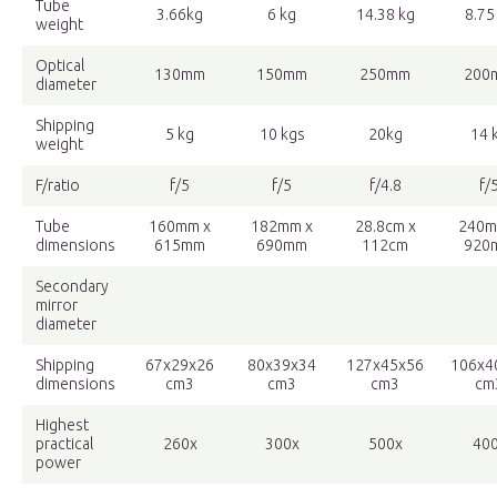
Tube
3.66kg
6 kg
14.38 kg
8.75
weight
Optical
130mm
150mm
250mm
200
diameter
Shipping
5 kg
10 kgs
20kg
14 
weight
F/ratio
f/5
f/5
f/4.8
f/
Tube
160mm x
182mm x
28.8cm x
240m
dimensions
615mm
690mm
112cm
920
Secondary
mirror
diameter
Shipping
67x29x26
80x39x34
127x45x56
106x4
dimensions
cm3
cm3
cm3
cm
Highest
practical
260x
300x
500x
40
power