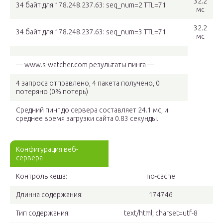
32.2
34 байт для 178.248.237.63: seq_num=2 TTL=71
мс
32.2
34 байт для 178.248.237.63: seq_num=3 TTL=71
мс
— www.s-watcher.com результаты пинга —
4 запроса отправлено, 4 пакета получено, 0
потеряно (0% потерь)
Средний пинг до сервера составляет 24.1 мс, и
среднее время загрузки сайта 0.83 секунды.
Конфигурация веб-
сервера
Контроль кеша:
no-cache
Длинна содержания:
174746
Тип содержания:
text/html; charset=utf-8