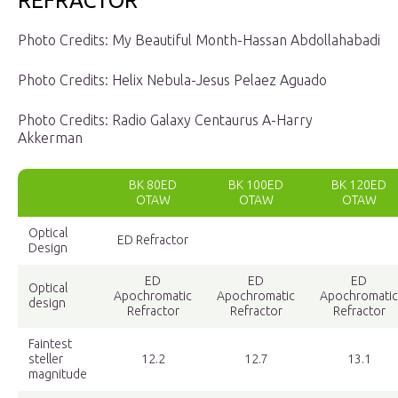
REFRACTOR
Photo Credits: My Beautiful Month-Hassan Abdollahabadi
Photo Credits: Helix Nebula-Jesus Pelaez Aguado
Photo Credits: Radio Galaxy Centaurus A-Harry
Akkerman
BK 80ED
BK 100ED
BK 120ED
OTAW
OTAW
OTAW
Optical
ED Refractor
Design
ED
ED
ED
Optical
Apochromatic
Apochromatic
Apochromatic
design
Refractor
Refractor
Refractor
Faintest
steller
12.2
12.7
13.1
magnitude