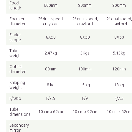
Focal
600mm
900mm
900mm
length
Focuser
2″ dual speed,
2″ dual speed,
2″ dual speed,
diameter
crayford
crayford
crayford
Finder
8X50
8X50
8X50
scope
Tube
2.47kg
3Kgs
5.13kg
weight
Optical
80mm
100mm
120mm
diameter
Shipping
8 kg
15 kg
18 kg
weight
F/ratio
F/7.5
F/9
F/7.5
Tube
10 cm x 62cm
10 cm x 92cm
10 cm x 62cm
dimensions
Secondary
mirror