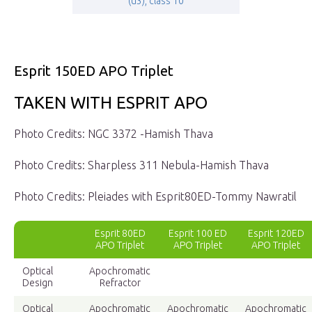
(u3), class 10
Esprit 150ED APO Triplet
TAKEN WITH ESPRIT APO
Photo Credits: NGC 3372 -Hamish Thava
Photo Credits: Sharpless 311 Nebula-Hamish Thava
Photo Credits: Pleiades with Esprit80ED-Tommy Nawratil
Esprit 80ED
Esprit 100 ED
Esprit 120ED
APO Triplet
APO Triplet
APO Triplet
Optical
Apochromatic
Design
Refractor
Optical
Apochromatic
Apochromatic
Apochromatic