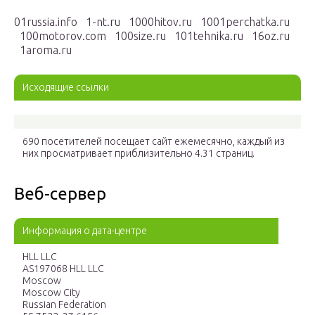
01russia.info 1-nt.ru 1000hitov.ru 1001perchatka.ru
100motorov.com 100size.ru 101tehnika.ru 16oz.ru
1aroma.ru
Исходящие ссылки
690 посетителей посещает сайт ежемесячно, каждый из
них просматривает приблизительно 4.31 страниц.
Веб-сервер
Информация о дата-центре
HLL LLC
AS197068 HLL LLC
Moscow
Moscow City
Russian Federation